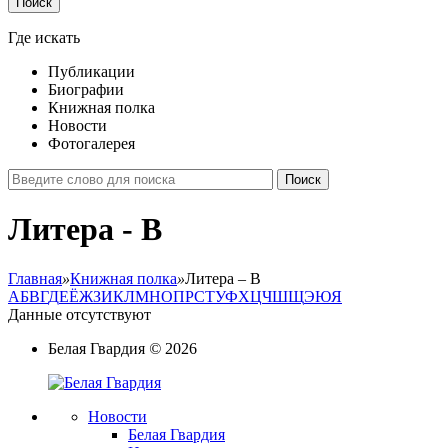
Поиск
Где искать
Публикации
Биографии
Книжная полка
Новости
Фотогалерея
Поиск
Литера - В
Главная
»
Книжная полка
»
Литера – В
А
Б
В
Г
Д
Е
Ё
Ж
З
И
К
Л
М
Н
О
П
P
С
Т
У
Ф
Х
Ц
Ч
Ш
Щ
Э
Ю
Я
Данные отсутствуют
Белая Гвардия
©
2026
Новости
Белая Гвардия