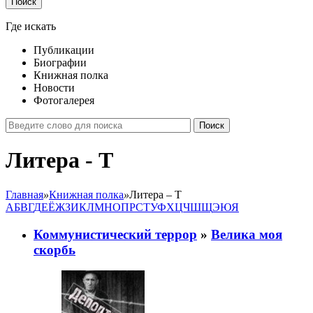
Поиск
Где искать
Публикации
Биографии
Книжная полка
Новости
Фотогалерея
Поиск
Литера - Т
Главная
»
Книжная полка
»
Литера – Т
А
Б
В
Г
Д
Е
Ё
Ж
З
И
К
Л
М
Н
О
П
P
С
Т
У
Ф
Х
Ц
Ч
Ш
Щ
Э
Ю
Я
Коммунистический террор
»
Велика моя
скорбь