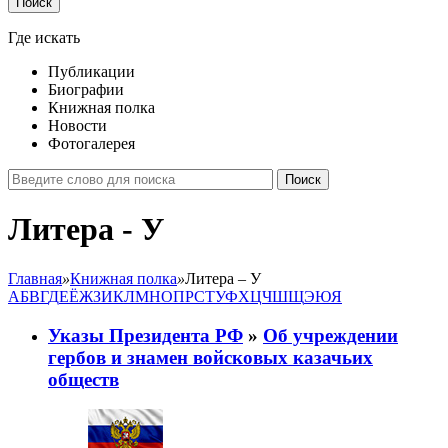
Поиск
Где искать
Публикации
Биографии
Книжная полка
Новости
Фотогалерея
Поиск
Литера - У
Главная
»
Книжная полка
»
Литера – У
А
Б
В
Г
Д
Е
Ё
Ж
З
И
К
Л
М
Н
О
П
P
С
Т
У
Ф
Х
Ц
Ч
Ш
Щ
Э
Ю
Я
Указы Президента РФ
»
Об учреждении
гербов и знамен войсковых казачьих
обществ