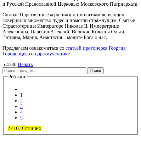
и Русской Православной Церковью Московского Патриархата.
Святые Царственные мученики по молитвам верующих
совершили множество чудес и помогли страждущим. Святые
Страстотерпцы Императоре Николае II, Императрице
Александра, Царевич Алексий, Великие Княжны Ольга,
Татиана, Мария, Анастасия – молите Бога о нас.
Предлагаем ознакомиться со
статьей протоиерея Георгия
Городенцева о царе-мученнике
5
4536
Печать
Поиск
Рейтинг
1
2
3
4
5
2
⁄
10
⁄
Отлично