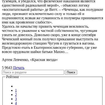
туземцев, я убедился, что физические наказания являются
единственной радикальной мерой», - объяснял логику
«воспитательной работы» де Витт. – «Чеченцы, как полудикие
люди, признают исключительно силу и только ей и
подчиняются; всякая же гуманность и полумеры принимаются
ими как проявление слабости».
Удалось ли начальству привить чеченцам вежливость,
честность и уважение к частной собственности, чугуевцам
узнать не довелось. Довольно скоро, уже в конце сентября
Чеченский конный полк получил приказание выступить на
железнодорожную станцию Чугуев и грузиться в вагоны.
Предстояло ехать в Екатеринославскую губернию, где уже
вовсю орудовали шайки батьки Махно…
Артем Левченко, «Красная звезда»
5
9643
Печать
Поиск
Рейтинг
1
2
3
4