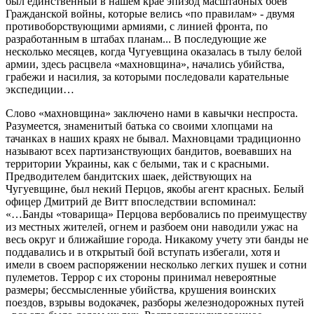
был единственный в нашем крае эпизод масштабных боев
Гражданской войны, которые велись «по правилам» - двумя
противоборствующими армиями, с линией фронта, по
разработанным в штабах планам... В последующие же
несколько месяцев, когда Чугуевщина оказалась в тылу белой
армии, здесь расцвела «махновщина», начались убийства,
грабежи и насилия, за которыми последовали карательные
экспедиции…
Слово «махновщина» заключено нами в кавычки неспроста.
Разумеется, знаменитый батька со своими хлопцами на
тачанках в наших краях не бывал. Махновцами традиционно
называют всех партизанствующих бандитов, воевавших на
территории Украины, как с белыми, так и с красными.
Предводителем бандитских шаек, действующих на
Чугуевщине, был некий Перцов, якобы агент красных. Белый
офицер Дмитрий де Витт впоследствии вспоминал:
«…Банды «товарища» Перцова вербовались по преимуществу
из местных жителей, огнем и разбоем они наводили ужас на
весь округ и ближайшие города. Никакому учету эти банды не
поддавались и в открытый бой вступать избегали, хотя и
имели в своем распоряжении несколько легких пушек и сотни
пулеметов. Teppop с их стороны принимал невероятные
размеры; бессмысленные убийства, крушения воинских
поездов, взрывы водокачек, разборы железнодорожных путей