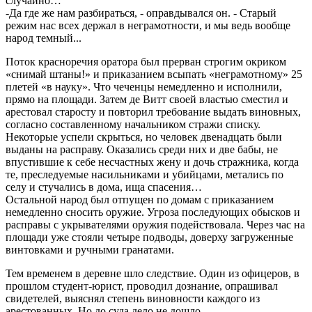
случайно…
-Да где же нам разбираться, - оправдывался он. - Старый
режим нас всех держал в неграмотности, и мы ведь вообще
народ темный...
Поток красноречия оратора был прерван строгим окриком
«снимай штаны!» и приказанием всыпать «неграмотному» 25
плетей «в науку». Что чеченцы немедленно и исполнили,
прямо на площади. Затем де Витт своей властью сместил и
арестовал старосту и повторил требование выдать виновных,
согласно составленному начальником стражи списку.
Некоторые успели скрыться, но человек двенадцать были
выданы на расправу. Оказались среди них и две бабы, не
впустившие к себе несчастных жену и дочь стражника, когда
те, преследуемые насильниками и убийцами, метались по
селу и стучались в дома, ища спасения…
Остальной народ был отпущен по домам с приказанием
немедленно сносить оружие. Угроза последующих обысков и
расправы с укрывателями оружия подействовала. Через час на
площади уже стояли четыре подводы, доверху загруженные
винтовками и ручными гранатами.
Тем временем в деревне шло следствие. Один из офицеров, в
прошлом студент-юрист, проводил дознание, опрашивал
свидетелей, выяснял степень виновности каждого из
арестованных. Но до суда дело не дошло…