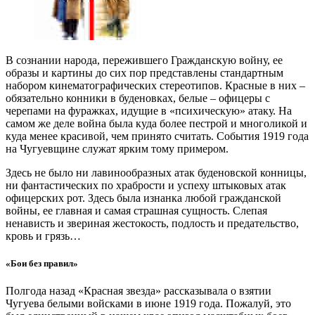
В сознании народа, пережившего Гражданскую войну, ее
образы и картины до сих пор представлены стандартным
набором кинематографических стереотипов. Красные в них –
обязательно конники в буденовках, белые – офицеры с
черепами на фуражках, идущие в «психическую» атаку. На
самом же деле война была куда более пестрой и многоликой и
куда менее красивой, чем принято считать. События 1919 года
на Чугуевщине служат ярким тому примером.
Здесь не было ни лавинообразных атак буденовской конницы,
ни фантастических по храбрости и успеху штыковых атак
офицерских рот. Здесь была изнанка любой гражданской
войны, ее главная и самая страшная сущность. Слепая
ненависть и звериная жестокость, подлость и предательство,
кровь и грязь…
«Бои без правил»
Полгода назад «Красная звезда» рассказывала о взятии
Чугуева белыми войсками в июне 1919 года. Пожалуй, это