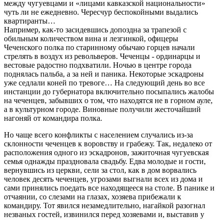
между чугуевцами и «лицами кавказской национальности»
чуть ли не ежедневно. Чересчур беспокойными выдались
квартиранты…
Например, как-то засидевшись допоздна за трапезой с
обильным количеством вина и лезгинкой, офицеры
Чеченского полка по старинному обычаю горцев начали
стрелять в воздух из револьверов. Чеченцы - ординарцы и
вестовые радостно подхватили. Ночью в центре города
поднялась пальба, а за ней и паника. Некоторые эскадроны
уже седлали коней по тревоге… На следующий день во все
инстанции до губернатора включительно посыпались жалобы
на чеченцев, забывших о том, что находятся не в горном ауле,
а в культурном городе. Виновные получили жесточайший
нагоняй от командира полка.
Но чаще всего конфликты с населением случались из-за
склонности чеченцев к воровству и грабежу. Так, недалеко от
расположения одного из эскадронов, зажиточная чугуевская
семья однажды праздновала свадьбу. Едва молодые и гости,
вернувшись из церкви, сели за стол, как в дом ворвались
человек десять чеченцев, угрозами выгнали всех из дома и
сами принялись поедать все находящееся на столе. В панике и
отчаянии, со слезами на глазах, хозяева прибежали к
командиру. Тот явился незамедлительно, нагайкой разогнал
незваных гостей, извинился перед хозяевами и, выставив у