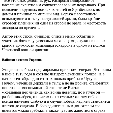
- все это было делом их рук. Распропагандированное
население скрытно им сочувствовало и их покрывало. При
появлении крупных воинских частей всё разбегалось по
домам и принимало мирный вид. Борьба с восстанием,
вспыхнувшим в тылу наступающей армии, была крайне
суровой; пленных ни одна из сторон не брала, и жестокость
доходила до предела…».
Автор этих строк, очевидец описываемых событий и
участник боев с чугуевскими махновцами, служил в наших
краях в должности командира эскадрона в одном из полков
Чеченской конной дивизии.
Вайнахи в степях Украины
Эта дивизия была сформирована приказом генерала Деникина
в июне 1919 года в составе четырех Чеченских полков. А в
начале сентября один из этих полков прибыл в Чугуев.
Почему чеченцев держали в тылу, а не на фронте, становится
понятно из воспоминаний того же де Витта:
«Удельный вес чеченца как воина невелик, по натуре он —
разбойник-абрек, и притом не из смелых: жертву себе он
всегда намечает слабую и в случае победы над ней становится
жесток до садизма. В бою единственным двигателем его
является жажда грабежа, а также чувство животного страха