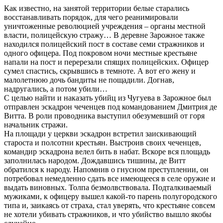
Как известно, на занятой территории белые старались
восстанавливать порядок, для чего реанимировали
уничтоженные революцией учреждения – органы местной
власти, полицейскую стражу… В деревне Зарожное также
находился полицейский пост в составе семи стражников и
одного офицера. Под покровом ночи местные крестьяне
напали на пост и перерезали спящих полицейских. Офицер
сумел спастись, скрывшись в темноте. А вот его жену и
малолетнюю дочь бандиты не пощадили. Догнав,
надругались, а потом убили…
С целью найти и наказать убийц из Чугуева в Зарожное был
отправлен эскадрон чеченцев под командованием Дмитрия де
Витта. В роли проводника выступил обезумевший от горя
начальник стражи.
На площади у церкви эскадрон встретил заискивающий
староста и полсотни крестьян. Выстроив своих чеченцев,
командир эскадрона велел бить в набат. Вскоре вся площадь
заполнилась народом. Дождавшись тишины, де Витт
обратился к народу. Напомнив о гнусном преступлении, он
потребовал немедленно сдать все имеющееся в селе оружие и
выдать виновных. Толпа безмолвствовала. Подталкиваемый
мужиками, к офицеру вышел какой-то парень полугородского
типа и, заикаясь от страха, стал уверять, что крестьяне совсем
не хотели убивать стражников, и что убийство вышло якобы