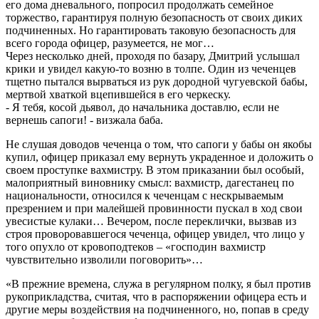
его дома дневального, попросил продолжать семейное
торжество, гарантируя полную безопасность от своих диких
подчиненных. Но гарантировать таковую безопасность для
всего города офицер, разумеется, не мог…
Через несколько дней, проходя по базару, Дмитрий услышал
крики и увидел какую-то возню в толпе. Один из чеченцев
тщетно пытался вырваться из рук дородной чугуевской бабы,
мертвой хваткой вцепившейся в его черкеску.
- Я тебя, косой дьявол, до начальника доставлю, если не
вернешь сапоги! - визжала баба.
Не слушая доводов чеченца о том, что сапоги у бабы он якобы
купил, офицер приказал ему вернуть украденное и доложить о
своем проступке вахмистру. В этом приказании был особый,
малоприятный виновнику смысл: вахмистр, дагестанец по
национальности, относился к чеченцам с нескрываемым
презрением и при малейшей провинности пускал в ход свои
увесистые кулаки… Вечером, после переклички, вызвав из
строя проворовавшегося чеченца, офицер увидел, что лицо у
того опухло от кровоподтеков – «господин вахмистр
чувствительно изволили поговорить»…
«В прежние времена, служа в регулярном полку, я был против
рукоприкладства, считая, что в распоряжении офицера есть и
другие меры воздействия на подчиненного, но, попав в среду