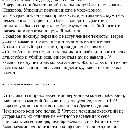
В деревню прибыл старший начальник де Витта, полковник
Невзоров. Упрекнул подчиненного в чрезмерном
мягкосердечии, он отдал приказ всех арестованных мужиков
немедленно расстрелять, а баб – выпороть. Дмитрий
попытался было спорить, но безрезультатно. Бабий визг от
нагаек на миг заглушил ружейный залп…
Эскадрон покинул деревню с наступлением темноты. Перед
уходом командир зашел в один из домов выпить воды.
Хозяин, старый крестьянин, проводил его словами:
- Спасибо вам, господин начальник, что избавили нас от этих
душегубов и убийц; ведь они житья нам не давали…У
каждого на душе по несколько жизней. Жаль только, что вы не
всех их захватили, а ведь еще по десятку, наверное, веревка
плачет...
«Злой чечен ползет на берег…»
Эти слова из широко известной лермонтовской колыбельной,
наверняка знакомой большинству чугуевцев, осенью 1919
года получили зримое воплощение в образе всадников
Чеченского конного полка. В Чугуеве чеченцы экзекуций не
устраивали, но отношение местного населения к себе
снискали, мягко говоря, недоброжелательное. Виной тому
были мелкие неприятности и конфликты, происходившие