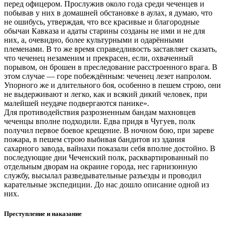
перед офицером. Прослужив около года среди чеченцев и
побывав у них в домашней обстановке в аулах, я думаю, что
не ошибусь, утверждая, что все красивые и благородные
обычаи Кавказа и адаты старины созданы не ими и не для
них, а, очевидно, более культурными и одарёнными
племенами. В то же время справедливость заставляет сказать,
что чеченец незаменим и прекрасен, если, охваченный
порывом, он брошен в преследование расстроенного врага. В
этом случае — горе побеждённым: чеченец лезет напролом.
Упорного же и длительного боя, особенно в пешем строю, они
не выдерживают и легко, как и всякий дикий человек, при
малейшей неудаче подвергаются панике».
Для противодействия разрозненным бандам махновцев
чеченцы вполне подходили. Едва придя в Чугуев, полк
получил первое боевое крещение. В ночном бою, при зареве
пожара, в пешем строю выбивая бандитов из здания
сахарного завода, вайнахи показали себя вполне достойно. В
последующие дни Чеченский полк, расквартированный по
отдельным дворам на окраине города, нес гарнизонную
службу, высылал разведывательные разъезды и проводил
карательные экспедиции. До нас дошло описание одной из
них.
Преступление и наказание